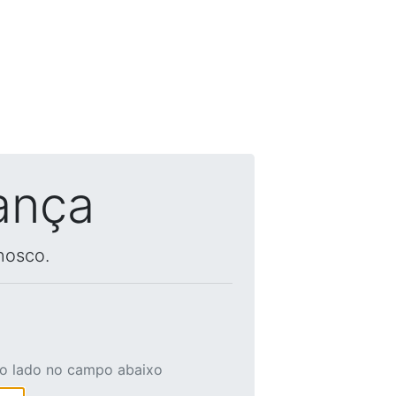
ança
nosco.
ao lado no campo abaixo