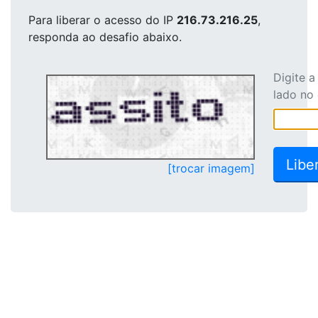
Para liberar o acesso
do IP
216.73.216.25
,
responda ao desafio abaixo.
Digite 
lado no
[trocar imagem]