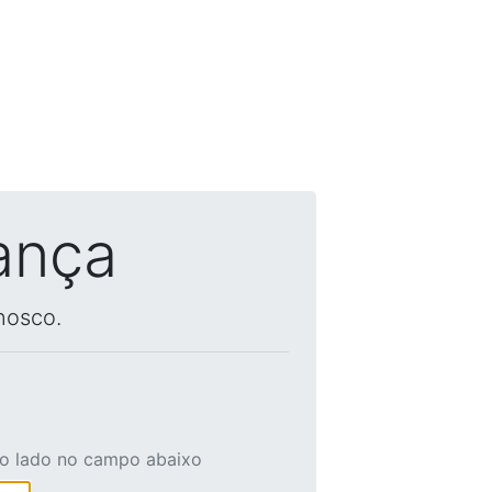
ança
nosco.
ao lado no campo abaixo