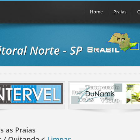
Home
Praias
C
itoral Norte - SP
s as Praias
 / Quitanda <
Limpar