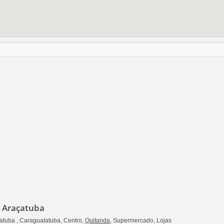
 Araçatuba
atuba , Caraguatatuba, Centro,
Quitanda
, Supermercado, Lojas