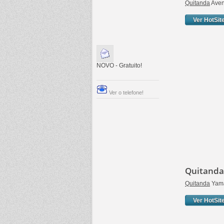
Quitanda
Aven
Ver HotSit
NOVO - Gratuito!
Ver o telefone!
Quitanda
Quitanda
Yama
Ver HotSit