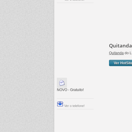
Quitanda 
Quitanda
do L
Ver HotSit
NOVO - Gratuito!
Ver o telefone!