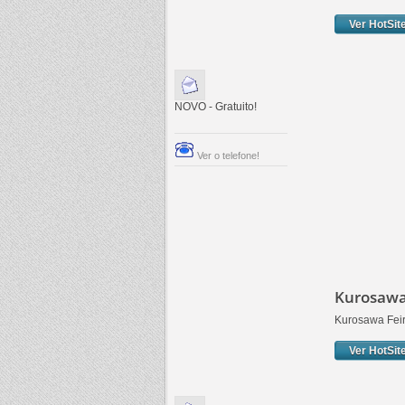
Ver HotSit
NOVO - Gratuito!
Ver o telefone!
Kurosawa
Kurosawa Feir
Ver HotSit