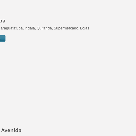
mpa
Caraguatatuba, Indaiá,
Quitanda
, Supermercado, Lojas
e
 Avenida