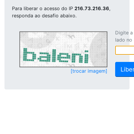
Para liberar o acesso
do IP
216.73.216.36
,
responda ao desafio abaixo.
Digite 
lado no
[trocar imagem]