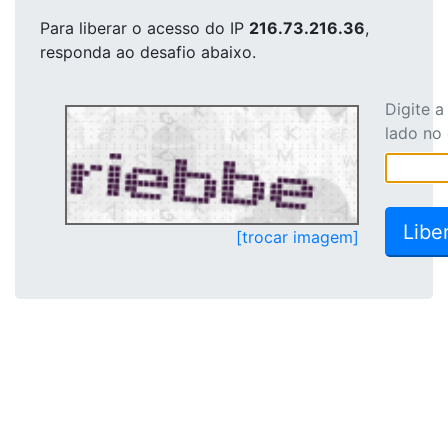
Para liberar o acesso
do IP
216.73.216.36
,
responda ao desafio abaixo.
Digite 
lado no
[trocar imagem]