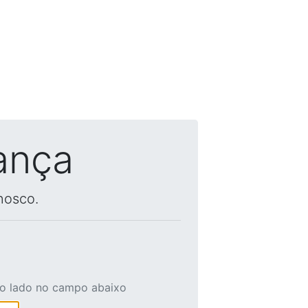
ança
nosco.
ao lado no campo abaixo