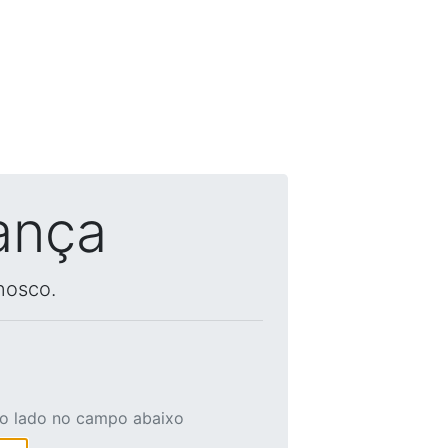
ança
nosco.
ao lado no campo abaixo