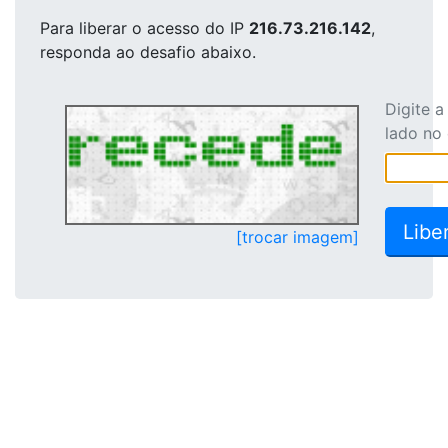
Para liberar o acesso
do IP
216.73.216.142
,
responda ao desafio abaixo.
Digite 
lado no
[trocar imagem]