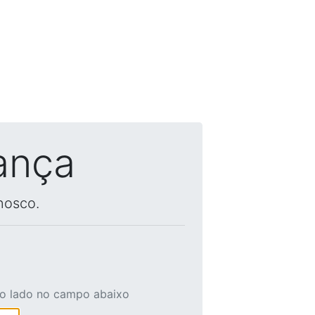
ança
nosco.
ao lado no campo abaixo