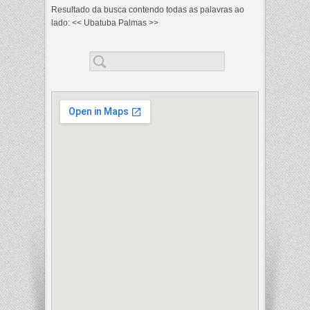
Resultado da busca contendo
todas as palavras
ao
lado: << Ubatuba Palmas >>