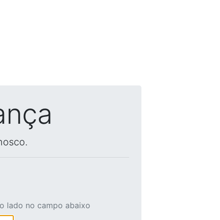
ança
nosco.
ao lado no campo abaixo