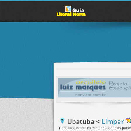
Ubatuba <
Limpar
Resultado da busca contendo
todas as palav